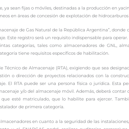
, ya sean fijas o móviles, destinadas a la producción en yac
eos en áreas de concesión de explotación de hidrocarburos 
macenaje de Gas Natural de la República Argentina”, donde d
e. Este registro será un requisito indispensable para operar.
istintas categorías, tales como almacenadores de GNL, a
goría tiene requisitos específicos de habilitación.
le Técnico de Almacenaje (RTA), exigiendo que sea designad
estión o dirección de proyectos relacionados con la constr
je. El RTA puede ser una persona física o jurídica. Esta p
almacenaje y/o del almacenaje móvil. Además, deberá contar c
 que esté matriculado, que lo habilite para ejercer. Tam
stalador de primera categoría.
almacenadores en cuanto a la seguridad de las instalaciones,