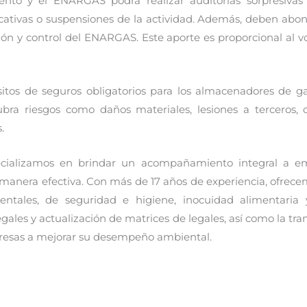
to y el ENARGAS podrá realizar auditorías sorpresivas
icativas o suspensiones de la actividad. Además, deben ab
zación y control del ENARGAS. Este aporte es proporcional al 
sitos de seguros obligatorios para los almacenadores de g
ubra riesgos como daños materiales, lesiones a terceros, 
.
pecializamos en brindar un acompañamiento integral a 
manera efectiva. Con más de 17 años de experiencia, ofrece
entales, de seguridad e higiene, inocuidad alimentaria y 
egales y actualización de matrices de legales, así como la tra
presas a mejorar su desempeño ambiental.