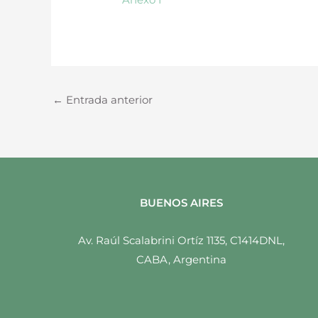
←
Entrada anterior
BUENOS AIRES
Av. Raúl Scalabrini Ortíz 1135, C1414DNL,
CABA, Argentina