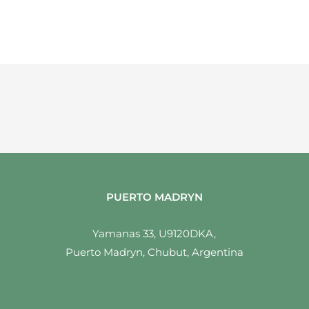
PUERTO MADRYN
Yamanas 33, U9120DKA,
Puerto Madryn, Chubut, Argentina