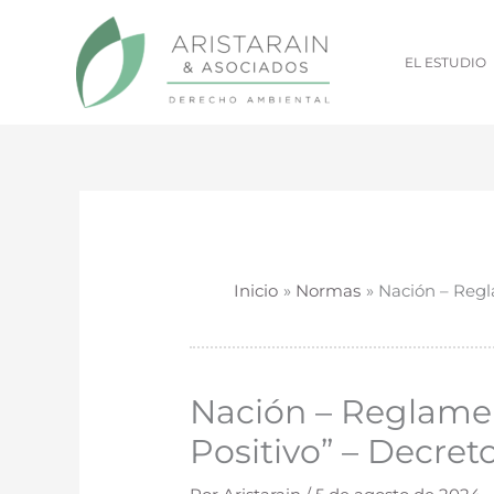
Ir
al
EL ESTUDIO
contenido
Inicio
Normas
Nación – Regl
Nación – Reglamen
Positivo” – Decret