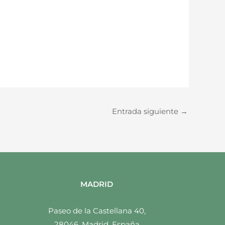
Entrada siguiente
→
MADRID
Paseo de la Castellana 40,
28046, Madrid, España