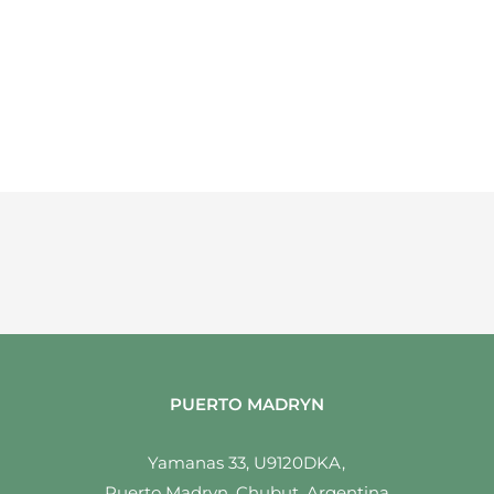
PUERTO MADRYN
Yamanas 33, U9120DKA,
Puerto Madryn, Chubut, Argentina