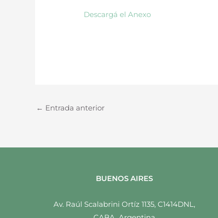
Descargá el Anexo
←
Entrada anterior
BUENOS AIRES
Av. Raúl Scalabrini Ortíz 1135, C1414DNL,
CABA, Argentina