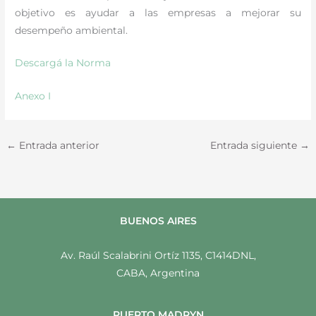
objetivo es ayudar a las empresas a mejorar su
desempeño ambiental.
Descargá la Norma
Anexo I
←
Entrada anterior
Entrada siguiente
→
BUENOS AIRES
Av. Raúl Scalabrini Ortíz 1135, C1414DNL,
CABA, Argentina
PUERTO MADRYN