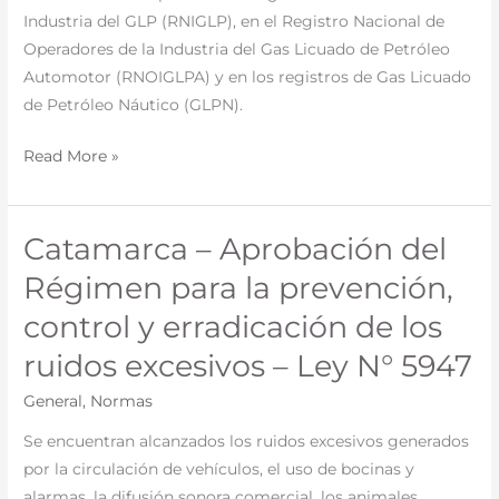
de
Industria del GLP (RNIGLP), en el Registro Nacional de
registro
Operadores de la Industria del Gas Licuado de Petróleo
de
Automotor (RNOIGLPA) y en los registros de Gas Licuado
la
de Petróleo Náutico (GLPN).
industria
del
Read More »
Gas
Licuado
de
Catamarca – Aprobación del
Catamarca
Petróleo
–
Régimen para la prevención,
(GLP)
Aprobación
control y erradicación de los
–
del
Resolución
Régimen
ruidos excesivos – Ley N° 5947
N°
para
180/2026
General
,
Normas
la
prevención,
Se encuentran alcanzados los ruidos excesivos generados
control
por la circulación de vehículos, el uso de bocinas y
y
alarmas, la difusión sonora comercial, los animales