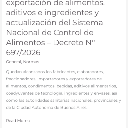
exportación de alimentos,
del
régimen
aditivos e ingredientes y
de
actualización del Sistema
importación
Nacional de Control de
y
exportación
Alimentos – Decreto N°
de
697/2026
alimentos,
aditivos
General
,
Normas
e
Quedan alcanzados los fabricantes, elaboradores,
ingredientes
fraccionadores, importadores y exportadores de
y
alimentos, condimentos, bebidas, aditivos alimentarios,
actualización
coadyuvantes de tecnología, ingredientes y envases, así
del
como las autoridades sanitarias nacionales, provinciales y
Sistema
de la Ciudad Autónoma de Buenos Aires.
Nacional
de
Read More »
Control