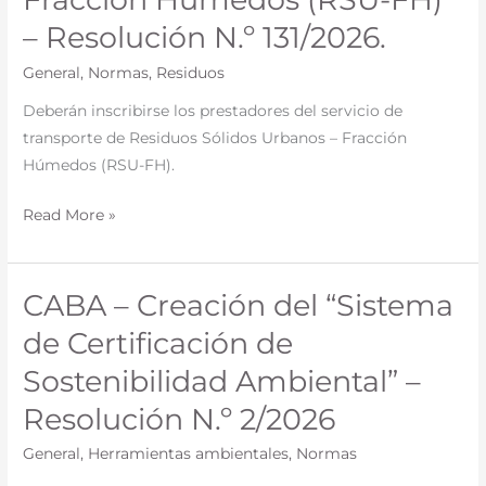
Nómina
– Resolución N.º 131/2026.
de
Transportistas
General
,
Normas
,
Residuos
de
Deberán inscribirse los prestadores del servicio de
Residuos
transporte de Residuos Sólidos Urbanos – Fracción
Sólidos
Húmedos (RSU-FH).
Urbanos
Fracción
Read More »
Húmedos
(RSU-
FH)
CABA – Creación del “Sistema
CABA
–
–
de Certificación de
Resolución
Creación
N.º
Sostenibilidad Ambiental” –
del
131/2026.
“Sistema
Resolución N.º 2/2026
de
General
,
Herramientas ambientales
,
Normas
Certificación