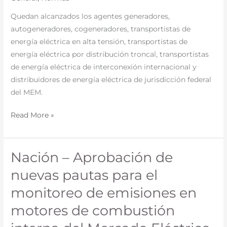
ambientales
Quedan alcanzados los agentes generadores,
aplicables
autogeneradores, cogeneradores, transportistas de
a
energía eléctrica en alta tensión, transportistas de
los
energía eléctrica por distribución troncal, transportistas
agentes
de energía eléctrica de interconexión internacional y
del
distribuidores de energía eléctrica de jurisdicción federal
Mercado
del MEM.
Eléctrico
Mayorista
Read More »
(MEM)
–
Resolución
Nación – Aprobación de
Nación
N°
–
nuevas pautas para el
254/2026
Aprobación
monitoreo de emisiones en
de
nuevas
motores de combustión
pautas