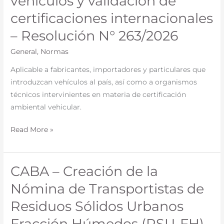
vehículos y validación de
N°
para
certificaciones internacionales
172/2026
la
– Resolución N° 263/2026
homologación
ambiental
General
,
Normas
de
Aplicable a fabricantes, importadores y particulares que
vehículos
introduzcan vehículos al país, así como a organismos
y
técnicos intervinientes en materia de certificación
validación
ambiental vehicular.
de
certificaciones
Read More »
internacionales
–
Resolución
CABA – Creación de la
CABA
N°
–
263/2026
Nómina de Transportistas de
Creación
Residuos Sólidos Urbanos
de
la
Fracción Húmedos (RSU-FH)