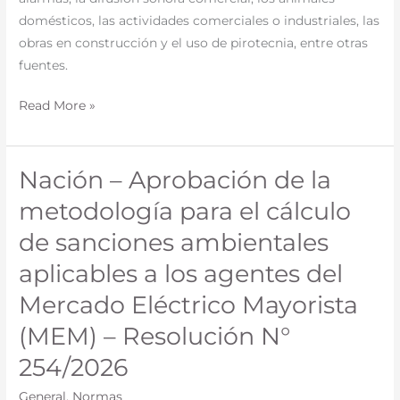
erradicación
domésticos, las actividades comerciales o industriales, las
de
obras en construcción y el uso de pirotecnia, entre otras
los
fuentes.
ruidos
Read More »
excesivos
–
Ley
Nación – Aprobación de la
N°
Nación
5947
–
metodología para el cálculo
Aprobación
de sanciones ambientales
de
la
aplicables a los agentes del
metodología
Mercado Eléctrico Mayorista
para
(MEM) – Resolución N°
el
cálculo
254/2026
de
General
,
Normas
sanciones