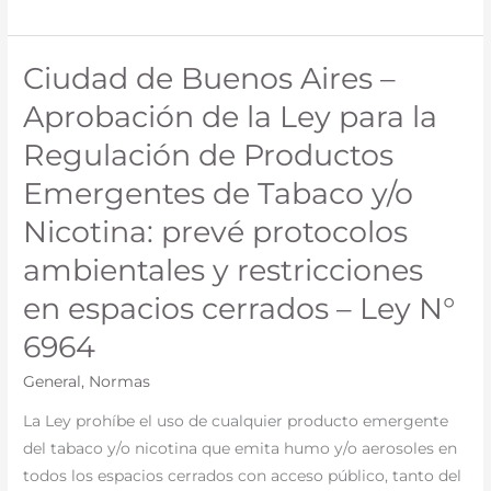
192/2026
Ciudad de Buenos Aires –
Ciudad
de
Aprobación de la Ley para la
Buenos
Regulación de Productos
Aires
–
Emergentes de Tabaco y/o
Aprobación
Nicotina: prevé protocolos
de
ambientales y restricciones
la
Ley
en espacios cerrados – Ley N°
para
6964
la
Regulación
General
,
Normas
de
La Ley prohíbe el uso de cualquier producto emergente
Productos
del tabaco y/o nicotina que emita humo y/o aerosoles en
Emergentes
todos los espacios cerrados con acceso público, tanto del
de