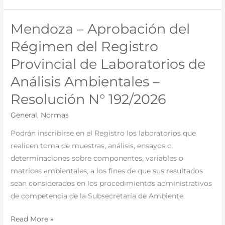
de
Alimentos
Mendoza – Aprobación del
Mendoza
–
–
Régimen del Registro
Decreto
Aprobación
N°
Provincial de Laboratorios de
del
697/2026
Régimen
Análisis Ambientales –
del
Resolución N° 192/2026
Registro
Provincial
General
,
Normas
de
Podrán inscribirse en el Registro los laboratorios que
Laboratorios
realicen toma de muestras, análisis, ensayos o
de
determinaciones sobre componentes, variables o
Análisis
matrices ambientales, a los fines de que sus resultados
Ambientales
sean considerados en los procedimientos administrativos
–
de competencia de la Subsecretaría de Ambiente.
Resolución
N°
Read More »