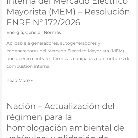
interna del Mercado Eléctrico
para
Mayorista (MEM) – Resolución
el
monitoreo
ENRE N° 172/2026
de
Energía
,
General
,
Normas
emisiones
en
Aplicable a generadores, autogeneradores y
motores
cogeneradores del Mercado Eléctrico Mayorista (MEM)
de
que operen centrales térmicas equipadas con motores de
combustión
combustión interna.
interna
del
Read More »
Mercado
Eléctrico
Mayorista
Nación – Actualización del
Nación
(MEM)
–
régimen para la
–
Actualización
homologación ambiental de
Resolución
del
ENRE
régimen