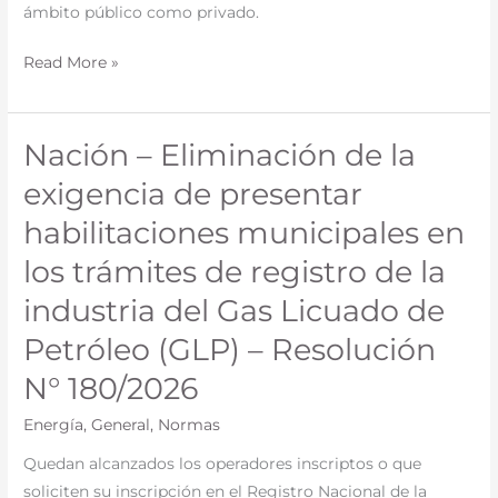
ámbito público como privado.
Tabaco
y/o
Read More »
Nicotina:
prevé
protocolos
Nación – Eliminación de la
Nación
ambientales
–
exigencia de presentar
y
Eliminación
restricciones
habilitaciones municipales en
de
en
la
los trámites de registro de la
espacios
exigencia
cerrados
industria del Gas Licuado de
de
–
Petróleo (GLP) – Resolución
presentar
Ley
habilitaciones
N° 180/2026
N°
municipales
6964
Energía
,
General
,
Normas
en
los
Quedan alcanzados los operadores inscriptos o que
trámites
soliciten su inscripción en el Registro Nacional de la