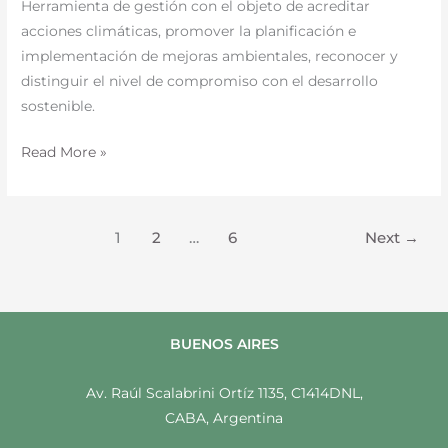
de
Herramienta de gestión con el objeto de acreditar
Sostenibilidad
acciones climáticas, promover la planificación e
Ambiental”
implementación de mejoras ambientales, reconocer y
–
distinguir el nivel de compromiso con el desarrollo
Resolución
sostenible.
N.º
Read More »
2/2026
1
2
…
6
Next
→
BUENOS AIRES
Av. Raúl Scalabrini Ortíz 1135, C1414DNL,
CABA, Argentina