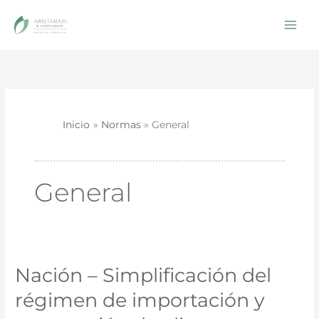
Ir
al
contenido
Inicio
Normas
General
General
Nación – Simplificación del
Nación
–
régimen de importación y
Simplificación