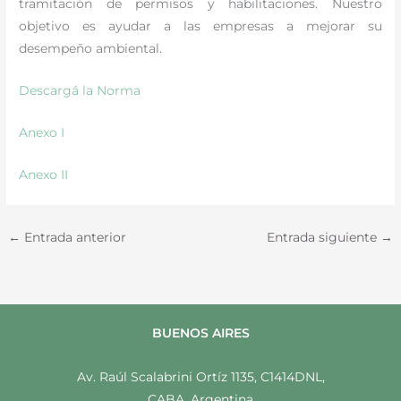
tramitación de permisos y habilitaciones. Nuestro
objetivo es ayudar a las empresas a mejorar su
desempeño ambiental.
Descargá la Norma
Anexo I
Anexo II
←
Entrada anterior
Entrada siguiente
→
BUENOS AIRES
Av. Raúl Scalabrini Ortíz 1135, C1414DNL,
CABA, Argentina