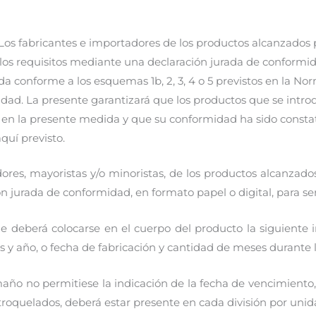
Los fabricantes e importadores de los productos alcanzados
los requisitos mediante una declaración jurada de conformi
da conforme a los esquemas 1b, 2, 3, 4 o 5 previstos en la No
idad. La presente garantizará que los productos que se int
s en la presente medida y que su conformidad ha sido consta
quí previsto.
adores, mayoristas y/o minoristas, de los productos alcanzad
n jurada de conformidad, en formato papel o digital, para se
ue deberá colocarse en el cuerpo del producto la siguiente 
y año, o fecha de fabricación y cantidad de meses durante lo
 tamaño no permitiese la indicación de la fecha de vencimient
s troquelados, deberá estar presente en cada división por unid