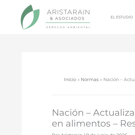
Ir
al
EL ESTUDIO
contenido
Inicio
Normas
Nación – Actu
Nación – Actualiz
en alimentos – Re