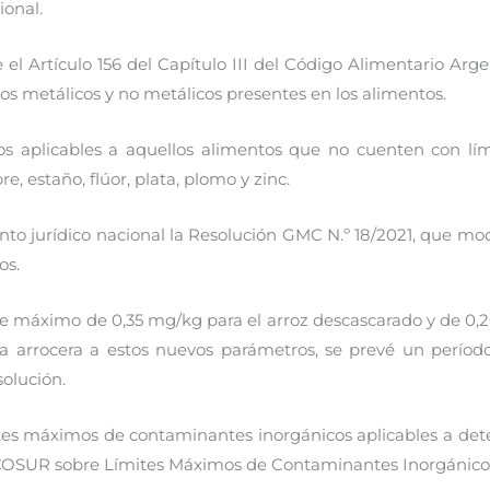
ional.
 el Artículo 156 del Capítulo III del Código Alimentario Argen
os metálicos y no metálicos presentes en los alimentos.
os aplicables a aquellos alimentos que no cuenten con límit
, estaño, flúor, plata, plomo y zinc.
to jurídico nacional la Resolución GMC N.º 18/2021, que mod
os.
ite máximo de 0,35 mg/kg para el arroz descascarado y de 0,20
tria arrocera a estos nuevos parámetros, se prevé un perío
solución.
mites máximos de contaminantes inorgánicos aplicables a de
COSUR sobre Límites Máximos de Contaminantes Inorgánicos