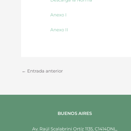
Anexo I
Anexo II
←
Entrada anterior
BUENOS AIRES
Av. Raúl Scalabrini Ortíz 1135, C1414DNL,