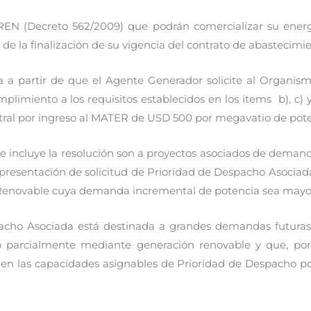
REN (Decreto 562/2009) que podrán comercializar su ener
 de la finalización de su vigencia del contrato de abastecimi
da a partir de que el Agente Generador solicite al Organ
plimiento a los requisitos establecidos en los ítems b), c)
stral por ingreso al MATER de USD 500 por megavatio de pot
ue incluye la resolución son a proyectos asociados de dema
la presentación de solicitud de Prioridad de Despacho Asoc
enovable cuya demanda incremental de potencia sea mayor 
pacho Asociada está destinada a grandes demandas futur
 o parcialmente mediante generación renovable y que, por
en las capacidades asignables de Prioridad de Despacho por