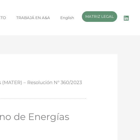
MATRIZ LEGAL
CTO
TRABAJÁ EN A&A
English
s (MATER) – Resolución N° 360/2023
no de Energías