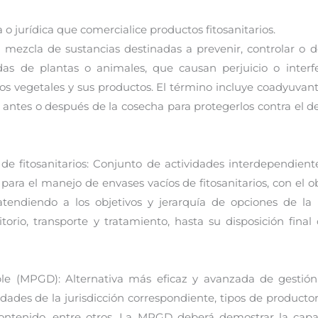
 o jurídica que comercialice productos fitosanitarios.
o mezcla de sustancias destinadas a prevenir, controlar o 
as de plantas o animales, que causan perjuicio o interf
 vegetales y sus productos. El término incluye coadyuvante
s antes o después de la cosecha para protegerlos contra el
 de fitosanitarios: Conjunto de actividades interdependien
ra el manejo de envases vacíos de fitosanitarios, con el o
atendiendo a los objetivos y jerarquía de opciones de la 
orio, transporte y tratamiento, hasta su disposición fina
ible (MPGD): Alternativa más eficaz y avanzada de gestió
idades de la jurisdicción correspondiente, tipos de producto
 contenido, entre otros. La MPGD deberá demostrar la capac