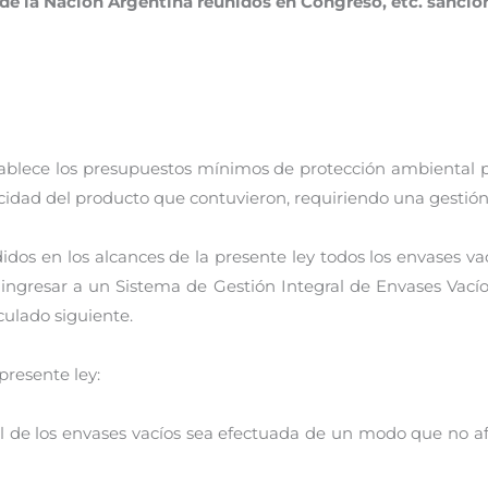
e la Nación Argentina reunidos en Congreso, etc. sancion
blece los presupuestos mínimos de protección ambiental pa
oxicidad del producto que contuvieron, requiriendo una gestió
en los alcances de la presente ley todos los envases vacíos
n ingresar a un Sistema de Gestión Integral de Envases Vacío
culado siguiente.
presente ley:
al de los envases vacíos sea efectuada de un modo que no afe