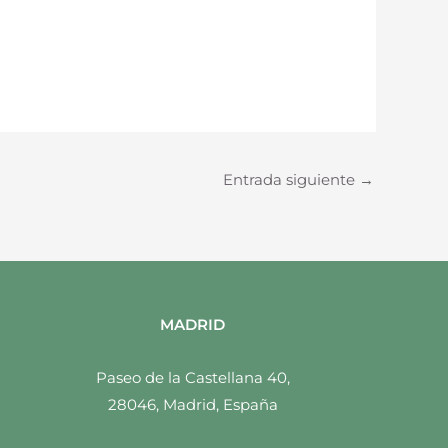
Entrada siguiente
→
MADRID
Paseo de la Castellana 40,
28046, Madrid, España