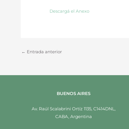
Descargá el Anexo
←
Entrada anterior
BUENOS AIRES
Av. Raúl Scalabrini Ortíz 1135, C1414DNL,
CABA, Argentina