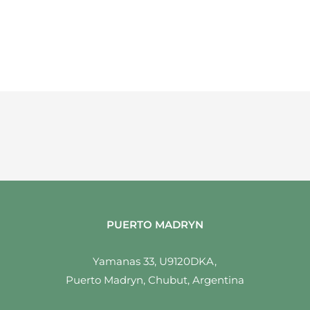
PUERTO MADRYN
Yamanas 33, U9120DKA,
Puerto Madryn, Chubut, Argentina