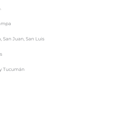
.
Pampa
, San Juan, San Luis
s
o y Tucumán