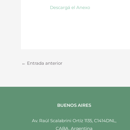
Descargá el Anexo
←
Entrada anterior
BUENOS AIRES
Av. Raúl Scalabrini Ortíz 1135, C1414DNL,
CABA, Argentina