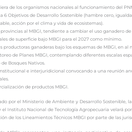
ciera de los organismos nacionales al funcionamiento del P
a 6 Objetivos de Desarrollo Sostenible (hambre cero, igualda
le, acción por el clima y vida de ecosistemas).
 provincias al MBGI, tendiente a cambiar el uso ganadero d
ales de superficie bajo MBGI para el 2027 como mínimo.
as productoras ganaderas bajo los esquemas de MBGI, en al m
oreo de Planes MBGI, contemplando diferentes escalas espacia
 de Bosques Nativos.
rinstitucional e interjuridicional convocando a una reunión a
ales.
ercialización de productos MBGI.
o por el Ministerio de Ambiente y Desarrollo Sostenible, la
y el Instituto Nacional de Tecnología Agropecuaria velará por
ón de los Lineamientos Técnicos MBGI por parte de las jurisd