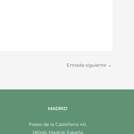
Entrada siguiente
→
MADRID
Paseo de la Castellana 40,
28046, Madrid, España