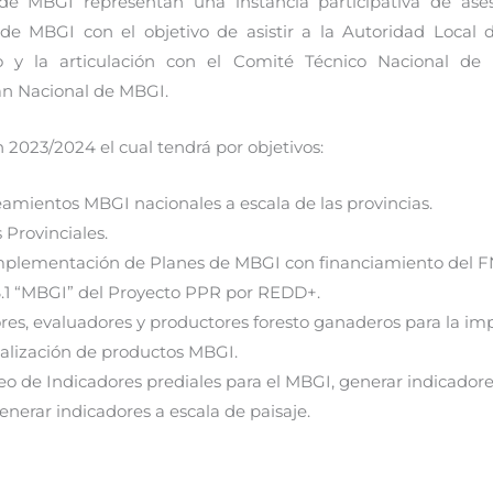
 de MBGI representan una instancia participativa de ase
e MBGI con el objetivo de asistir a la Autoridad Local 
o y la articulación con el Comité Técnico Nacional d
an Nacional de MBGI.
n 2023/2024 el cual tendrá por objetivos:
eamientos MBGI nacionales a escala de las provincias.
 Provinciales.
mplementación de Planes de MBGI con financiamiento del F
1 “MBGI” del Proyecto PPR por REDD+.
ores, evaluadores y productores foresto ganaderos para la i
alización de productos MBGI.
eo de Indicadores prediales para el MBGI, generar indicadore
enerar indicadores a escala de paisaje.