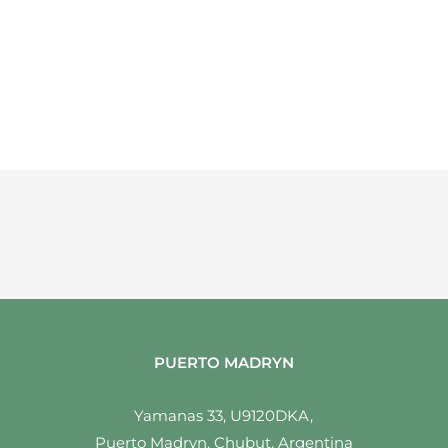
PUERTO MADRYN
Yamanas 33, U9120DKA,
Puerto Madryn, Chubut, Argentina