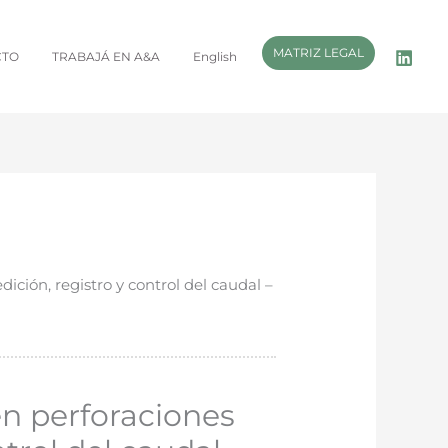
MATRIZ LEGAL
CTO
TRABAJÁ EN A&A
English
ción, registro y control del caudal –
en perforaciones