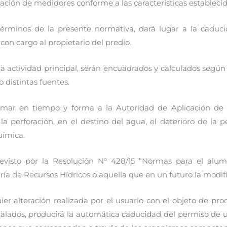
cación de medidores conforme a las características estableci
términos de la presente normativa, dará lugar a la cadu
 con cargo al propietario del predio.
a actividad principal, serán encuadrados y calculados segú
o distintas fuentes.
formar en tiempo y forma a la Autoridad de Aplicación de
a perforación, en el destino del agua, el deterioro de la 
uímica.
previsto por la Resolución N° 428/15 “Normas para el al
ría de Recursos Hídricos o aquella que en un futuro la modi
er alteración realizada por el usuario con el objeto de prod
talados, producirá la automática caducidad del permiso de u