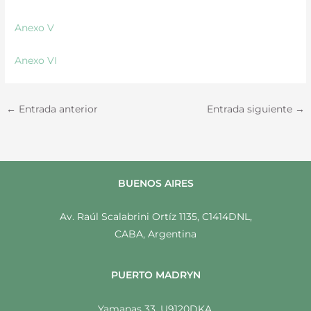
Anexo V
Anexo VI
←
Entrada anterior
Entrada siguiente
→
BUENOS AIRES
Av. Raúl Scalabrini Ortíz 1135, C1414DNL,
CABA, Argentina
PUERTO MADRYN
Yamanas 33, U9120DKA,