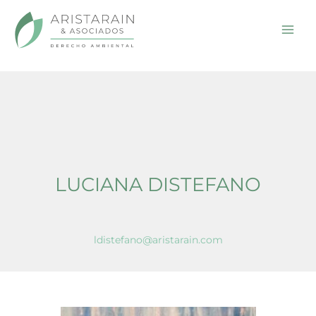
Inicio
Luciana Distefano
Ir
al
contenido
LUCIANA DISTEFANO
ldistefano@aristarain.com